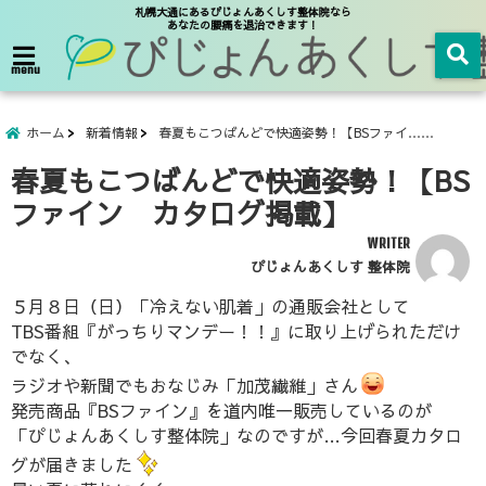
札幌大通にあるぴじょんあくしす整体院なら
あなたの腰痛を退治できます！
menu
ホーム
新着情報
春夏もこつばんどで快適姿勢！【BSファイ……
春夏もこつばんどで快適姿勢！【BS
ファイン カタログ掲載】
WRITER
ぴじょんあくしす 整体院
５月８日（日）「冷えない肌着」の通販会社として
TBS番組『がっちりマンデー！！』に取り上げられただけ
でなく、
ラジオや新聞でもおなじみ「加茂繊維」さん
発売商品『BSファイン』を道内唯一販売しているのが
「ぴじょんあくしす整体院」なのですが…今回春夏カタロ
グが届きました