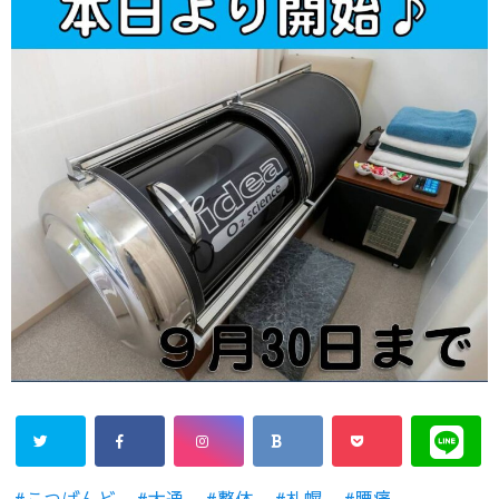
こつばんど
大通
整体
札幌
腰痛