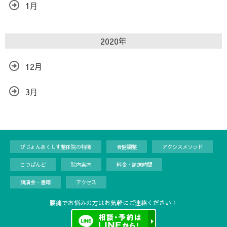
1月
2020年
12月
3月
ぴじょんあくしす整体院の特徴
骨盤調整
アクシスメソッド
こつばんど
院内案内
料金・診療時間
講演会・書籍
アクセス
腰痛でお悩みの方はお気軽にご連絡ください！
Copyright©
ぴじょんあくしす整体院
, 2023 All Rights Reserved.