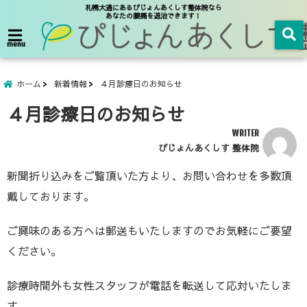
札幌大通にあるぴじょんあくしす整体院なら
あなたの腰痛を退治できます！
menu
ホーム
新着情報
４月診療日のお知らせ
４月診療日のお知らせ
WRITER
ぴじょんあくしす 整体院
新聞折り込みをご覧頂いた方より、お問い合わせを多数頂
戴しております。
ご興味のある方へは郵送もいたしますのでお気軽にご要望
ください。
診療時間外も女性スタッフが電話を転送して応対いたしま
す。