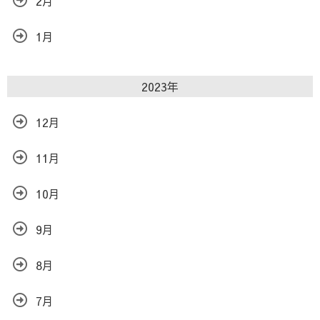
2月
1月
2023年
12月
11月
10月
9月
8月
7月