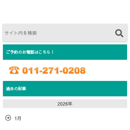
ご予約のお電話はこちら！
過去の記事
2026年
1月