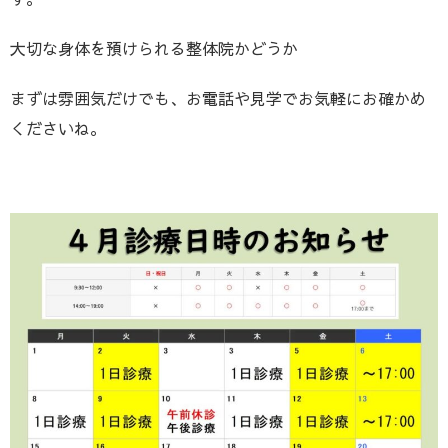
大切な身体を預けられる整体院かどうか
まずは雰囲気だけでも、お電話や見学でお気軽にお確かめ
くださいね。