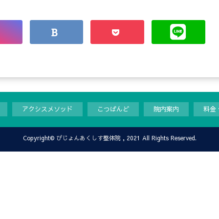
アクシスメソッド
こつばんど
院内案内
料金
Copyright©
ぴじょんあくしす整体院
, 2021 All Rights Reserved.