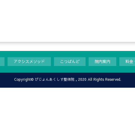
アクシスメソッド
こつばんど
院内案内
料金
Copyright©
ぴじょんあくしす整体院
, 2020 All Rights Reserved.