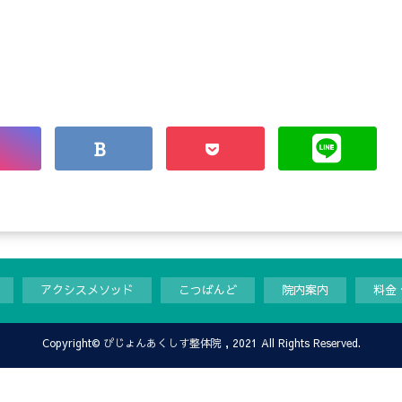
アクシスメソッド
こつばんど
院内案内
料金
Copyright©
ぴじょんあくしす整体院
, 2021 All Rights Reserved.