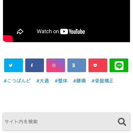
こつばんど
大通
整体
腰痛
骨盤矯正