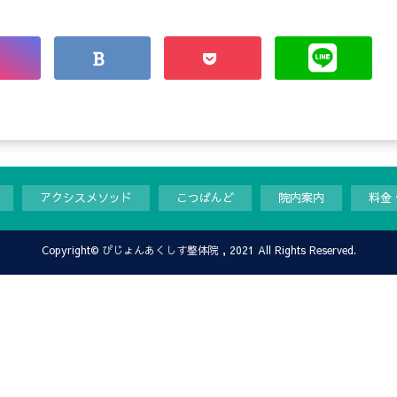
アクシスメソッド
こつばんど
院内案内
料金
Copyright©
ぴじょんあくしす整体院
, 2021 All Rights Reserved.