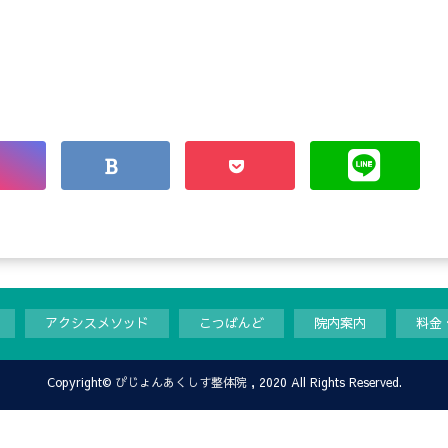
アクシスメソッド
こつばんど
院内案内
料金
Copyright©
ぴじょんあくしす整体院
, 2020 All Rights Reserved.