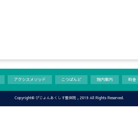
アクシスメソッド
こつばんど
院内案内
料金
Copyright©
ぴじょんあくしす整体院
, 2019 All Rights Reserved.