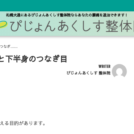
札幌大通にあるぴじょんあくしす整体院なら
あなたの腰痛を退治できます！
つなぎ……
と下半身のつなぎ目
WRITER
ぴじょんあくしす 整体院
える目的があります。