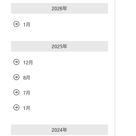
2026年
1月
2025年
12月
8月
7月
1月
2024年