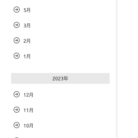
5月
3月
2月
1月
2023年
12月
11月
10月