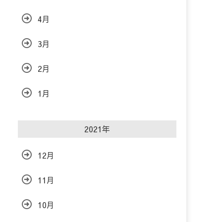
4月
3月
2月
1月
2021年
12月
11月
10月